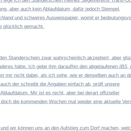
en lege ich den Standerschein meines Segelvereins Trans-O
utung, aber auch kein Ablaufdatum, dafür jedoch Stempel,
chland
und schweres Ausweispapier, womit er bedeutungsvo
e glücklich gemacht.
 den Standerschein zwar wahrscheinlich akzeptiert, aber glüc
anderes hätte. Ich gebe ihm daraufhin den abgelaufenen
IBS,
t mir nicht dabei, als ich sehe, wie er denselben auch an d
uch der schreibt die Angaben einfach ab, prüft unsere
aufdatum. Mir ist es recht, aber bei derart offizieller
nn doch die kommenden Wochen mal wieder eine aktuelle Ver
ch und wir können uns an den Aufstieg zum Dorf machen, wel