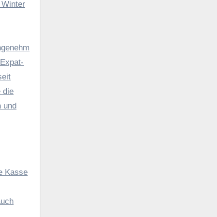
 Winter
angenehm
 Expat-
eit
 die
n und
ie Kasse
auch