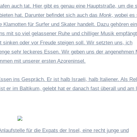
Hafen auch tat. Hier gibt es genau eine Hauptstraße, um die 
bieten hat. Darunter befindet sich auch das
Monk
, wobei es
 Klamotten für Surfer und Skater handelt. Dazu gehören ein
s mit so viel gelassener Ruhe und chilliger Musik empfängt
t sinken oder vor Freude steigen soll. Wir setzten uns, ich
Menge sehr leckeres Essen. Wir geben uns der angenehmen 
ommen mit unserer ersten Azoreninsel.
n ins Gespräch. Er ist halb Israeli, halb Italiener. Als Reli
 er im Baltikum, gelebt hat er danach fast überall und am 
laufstelle für die Expats der Insel, eine recht junge und