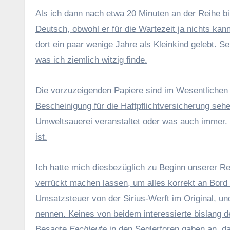
Als ich dann nach etwa 20 Minuten an der Reihe bin
Deutsch, obwohl er für die Wartezeit ja nichts kann
dort ein paar wenige Jahre als Kleinkind gelebt. S
was ich ziemlich witzig finde.
Die vorzuzeigenden Papiere sind im Wesentlichen
Bescheinigung für die Haftpflichtversicherung sehe
Umweltsauerei veranstaltet oder was auch immer. 
ist.
Ich hatte mich diesbezüglich zu Beginn unserer Re
verrückt machen lassen, um alles korrekt an Bord 
Umsatzsteuer von der Sirius-Werft im Original, un
nennen. Keines von beidem interessierte bislang
Besagte
Fachleute
in den Seglerforen gaben an, da