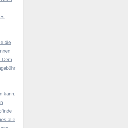
nes
ie die
ennen
c. Dem
ngebühr
n kann.
en
pfinde
es alle