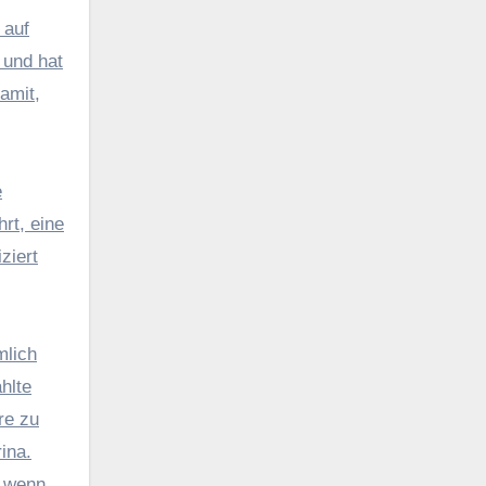
 auf
 und hat
amit,
e
rt, eine
ziert
mlich
hlte
re zu
ina.
, wenn