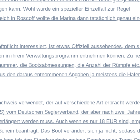
gen kann. Wohl wurde ein spezieller Einzelfall zur Regel
eich in Roscoff wollte die Marina dann tatsächlich genau ei
flicht interessiert, ist etwas Offiziell aussehendes, dem s
ten in ihrem Verwaltungsprogramm entnehmen können. Zu n
gsnummer, die Bootsabmessungen, die Anzahl der Rümpfe et
h aus den daraus entnommenen Angaben ja meistens die Hafe
achweis verwendet, der auf verschiedene Art erbracht werde
S
) vom Deutschen Seglerverband, der aber nach zwei Jahr
verlängert werden muss. Auch wenn es nur 18 EUR sind, em
chein beantragt. Das Boot verändert sich ja nicht, sodass di