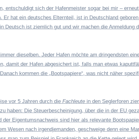
, entschuldigt sich der Hafenmeister sogar bei mir – erneut
. Er hat ein deutsches Elternteil, ist in Deutschland geboren
ein Deutsch ist ziemlich gut und wir machen die Anmeldung d
 immer dieselben. Jeder Hafen möchte am dringendsten ein
n, damit der Hafen abgesichert ist, falls man etwas kaputtfäh
Danach kommen die „Bootspapiere“, was nicht näher spezifi
ise vor 5 Jahren durch die
Fachleute
in den Seglerforen zie
zu haben: Die Steuerbescheinigung, über die in der EU geza
d der Eigentumsnachweis sind hier als relevante Bootspapie
 dem Wesen nach irgendjemanden, geschweige denn eine Mar
ss man zum Beispiel in Frankreich an die Kette gelegt wird