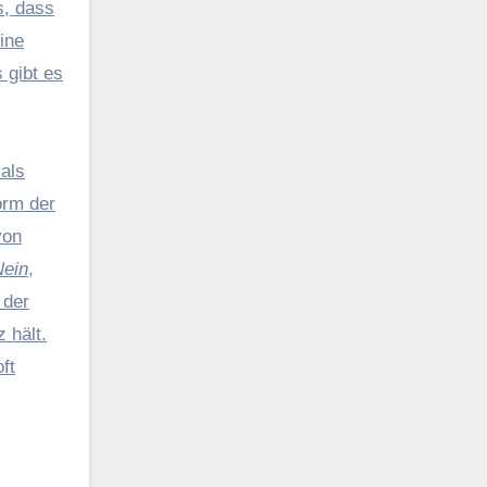
s, dass
ine
 gibt es
 als
orm der
von
Nein
,
 der
 hält.
ft