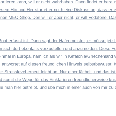
ortieren kann, will er nicht wahrhaben. Dann findet er herau
iesem Hin und Her startet er noch eine Diskussion, dass er e
inen MEO-Shop. Den will er aber nicht, er will Vodafone. Das
Boot erfasst ist. Dann sagt der Hafenmeister, er müsse jetzt
ich dort ebenfalls vorzustellen und anzumelden. Diese F
einmal in Europa, nämlich als wir in Kefalonia/Griechenland 
s antwortet auf diesen freundlichen Hinweis selbstbewusst:
r Stresslevel erneut leicht an. Nur einer lächelt, und das ist
 somit die Wege für das Einklarieren freundlicherweise kurz
die man hier betreibt, und übe mich in einer auch von mir zu o