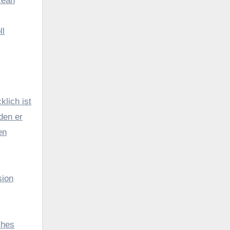
cean
ll
klich ist
den er
en
sion
ches