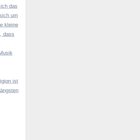
sich das
 sich um
e kleine
, dass
Musik
gion ist
längsten