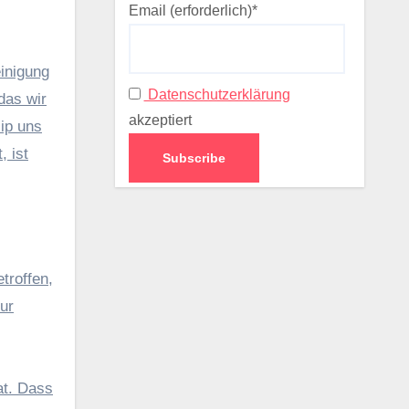
Email (erforderlich)*
inigung
Datenschutzerklärung
das wir
akzeptiert
lip uns
, ist
troffen,
ur
at. Dass