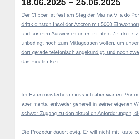
18.06.2025 – 25.06.2025
Der Clipper ist fest am Steg der Marina Vila do Porto, dem Hafen der Inselhauptstadt von Santa Maria, der
drittkleinsten Insel der Azoren mit 5000 Einwohne
und unseren Ausweisen unter leichtem Zeitdruck zum
unbedingt noch zum Mittagessen wollen, um unsere 
dort gerade telefonisch angekündigt, und noch zwe
das Einchecken.
Im Hafenmeisterbüro muss ich aber warten. Vor mir
aber mental entweder generell in seiner eigenen W
schwer Zugang zu den aktuellen Anforderungen, die
Die Prozedur dauert ewig. Er will nicht mit Karte b