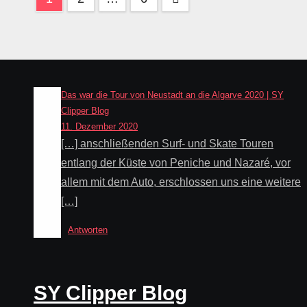
der
Beiträge
Das war die Tour von Neustadt an die Algarve 2020 | SY
Clipper Blog
11. Dezember 2020
[…] anschließenden Surf- und Skate Touren
entlang der Küste von Peniche und Nazaré, vor
allem mit dem Auto, erschlossen uns eine weitere
[…]
Antworten
SY Clipper Blog