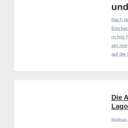
und
Nach de
Einchec
richtig
am morg
auf die
Winterw
hinter u
hier he
Die 
Lago
Matthias