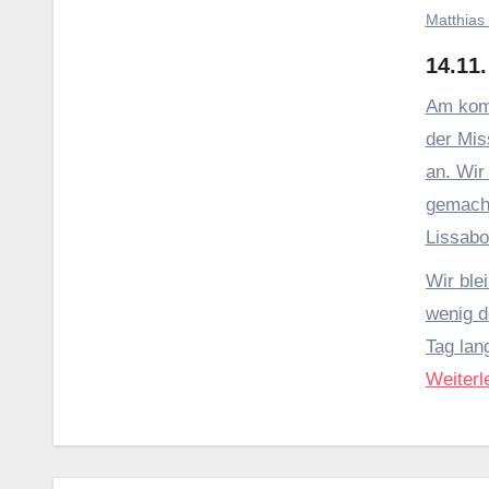
Matthias
14.11.
Am kom
der Mis
an. Wir
gemacht
Wir ble
wenig d
Tag lan
Weiterl