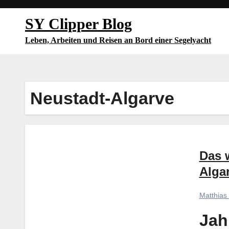
Zum
SY Clipper Blog
Inhalt
springen
Leben, Arbeiten und Reisen an Bord einer Segelyacht
Neustadt-Algarve
Das 
Alga
Matthias
Jah