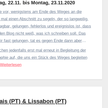
g, 22.11. bis Montag, 23.11.2020
te vor, wenigstens am Ende des Weges an die
 mal einen Abschnitt zu segeln, der so langweilig,
agbar, gelungen, fehlerlos und ereignislos ist, dass
 den Blog nicht weiß, was ich schreiben soll. Das
mir fast gelungen, tat es gegen Ende dann aber
eder nicht.
chen jedenfalls erst mal erneut in Begleitung der
ophie
auf, die uns ein Stück des Weges begleiten
Weiterlesen
ais (PT) & Lissabon (PT)