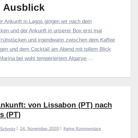
 Ausblick
r Ankunft in Lagos gingen wir nach dem
ken und der Ankunft in unserer Box erst mal
 Frühstücken und irgendwann zwischen dem Kaffee
en und dem Cocktail am Abend mit tollem Blick
 Marina bei wohl temperiertem Algarve-
etter begann mir bewusst zu werden, was nun
ns liegt und was wir alles erlebt hatten, um es bis
rzuschaffen.…
Weiterlesen
Ankunft: von Lissabon (PT) nach
s (PT)
24. November 2020
Keine Kommentare
 Schmitz