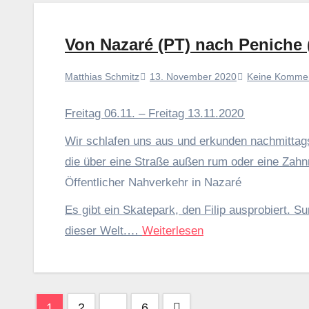
Von Nazaré (PT) nach Peniche 
13. November 2020
Keine Komme
Matthias Schmitz
Freitag 06.11. – Freitag 13.11.2020
Wir schlafen uns aus und erkunden nachmittags
die über eine Straße außen rum oder eine Zah
Öffentlicher Nahverkehr in Nazaré
Es gibt ein Skatepark, den Filip ausprobiert. Su
dieser Welt.…
Weiterlesen
Seitennummerierung
1
2
…
6