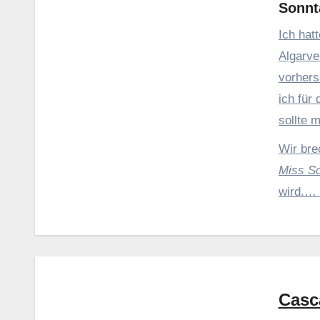
Sonnta
Ich hat
Algarve
vorhers
ich für
sollte 
doch wi
Wir bre
Miss S
wird.…
Casc