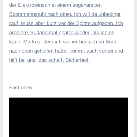
der Elektrowinsch in einem sogenannten
Bootsmannstuhl nach oben. Ich will da unbedingt
rauf, muss aber kurz vor der Spitze aufgeben. Ich
probiere es dann mal später wieder, bis ich es
kann. Markus, dem ich vorher bei sich an Bord
nach oben geholfen hatte, kommt auch vorbei und
hilft bei uns, das schafft Sicherheit.
Fast oben….