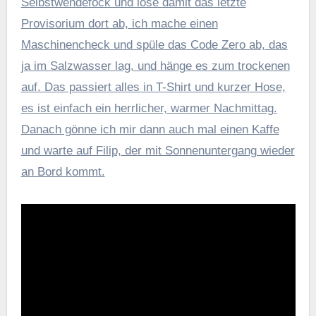
Selbstwendefock und löse damit das letzte
Provisorium dort ab, ich mache einen
Maschinencheck und spüle das Code Zero ab, das
ja im Salzwasser lag, und hänge es zum trockenen
auf. Das passiert alles in T-Shirt und kurzer Hose,
es ist einfach ein herrlicher, warmer Nachmittag.
Danach gönne ich mir dann auch mal einen Kaffe
und warte auf Filip, der mit Sonnenuntergang wieder
an Bord kommt.