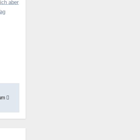
ich aber
Tag
kum