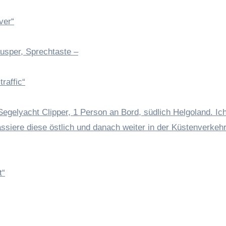
ver“
äusper, Sprechtaste –
raffic“
Segelyacht Clipper, 1 Person an Bord, südlich Helgoland. Ich
siere diese östlich und danach weiter in der Küstenverkeh
t“