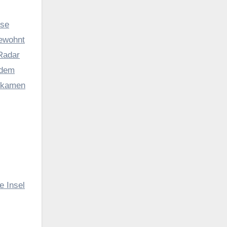
ese
gewohnt
 Radar
 dem
, kamen
e Insel