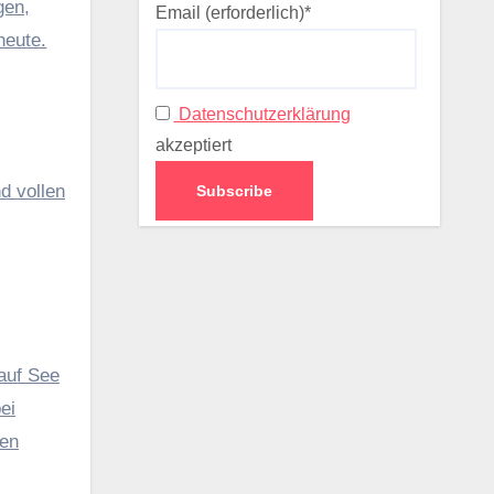
gen,
Email (erforderlich)*
heute.
Datenschutzerklärung
akzeptiert
d vollen
auf See
ei
fen