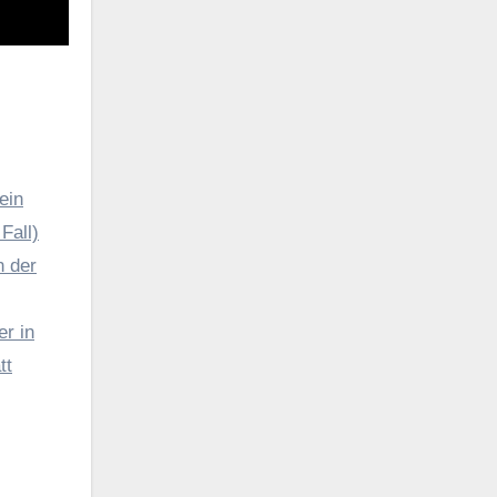
ein
Fall)
n der
r in
tt