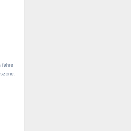
 fahre
rszone,