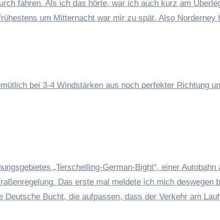
rch fahren. Als ich das hörte, war ich auch kurz am Überle
 frühestens um Mitternacht war mir zu spät. Also Norderney 
gemütlich bei 3-4 Windstärken aus noch perfekter Richtung un
ungsgebietes „Terschelling-German-Bight“, einer Autobahn 
straßenregelung. Das erste mal meldete ich mich deswegen b
die Deutsche Bucht, die aufpassen, dass der Verkehr am Lau