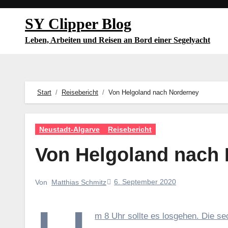
Zum
SY Clipper Blog
Inhalt
springen
Leben, Arbeiten und Reisen an Bord einer Segelyacht
Start
Reisebericht
Von Helgoland nach Norderney
Neustadt-Algarve
Reisebericht
Von Helgoland nach
6. September 2020
Von
Matthias Schmitz
m 8 Uhr sollte es losgehen. Die s